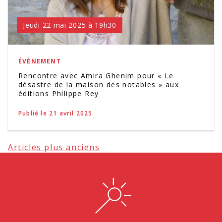
Jeudi 22 mai 2025 à 19h30
ÉVÈNEMENT
Rencontre avec Amira Ghenim pour « Le
désastre de la maison des notables » aux
éditions Philippe Rey
Publié le 21 avril 2025
Navigation
Articles plus anciens
des
articles